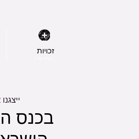
זכויות
| קרא עוד |
ייצגנו
בכנס ה